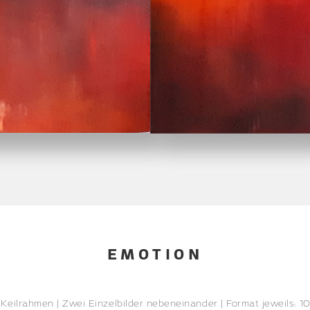
EMOTION
 Keilrahmen | Zwei Einzelbilder nebeneinander | Format jeweils: 